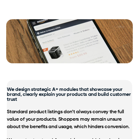
Timeless
Notre expertise, nos processus et nos avantages au
bout de vos doigts.
Logistique
Virox PREempt and PREvail
Taxes, service à la clientèle multilingue, inventaires et
expédition simplifiés sont la base.
SamaN
Programmes Amazon certifiés
Soutien Amazon exclusif et optimisation stratégique
de la croissance.
Marchés
Amazon, Walmart, Costco ; une expertise
internationale au service de votre croissance.
We design strategic A+ modules that showcase your
brand, clearly explain your products and build customer
trust
Standard product listings don’t always convey the full
value of your products. Shoppers may remain unsure
about the benefits and usage, which hinders conversion.